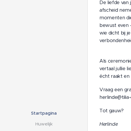
De liefde van
afscheid nemen
momenten die
bewust even -
wie dicht bij 
verbondenhei
Als ceremonie
vertaal julli
écht raakt en 
Vraag een gra
herlinde@tili
Tot gauw?
Startpagina
Herlinde
Huwelijk