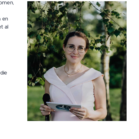
komen,
n en
t al
die