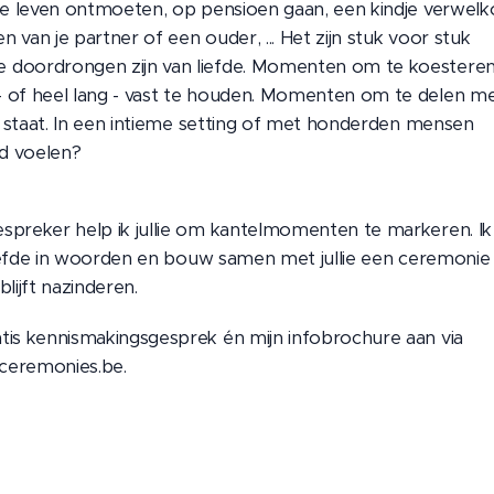
 je leven ontmoeten, op pensioen gaan, een kindje verwel
 van je partner of een ouder, ... Het zijn stuk voor stuk
 doordrongen zijn van liefde. Momenten om te koestere
 of heel lang - vast te houden. Momenten om te delen me
je staat. In een intieme setting of met honderden mensen
d voelen?
spreker help ik jullie om kantelmomenten te markeren. Ik
e liefde in woorden en bouw samen met jullie een ceremonie 
blijft nazinderen.
tis kennismakingsgesprek én mijn infobrochure aan via
a-ceremonies.be.