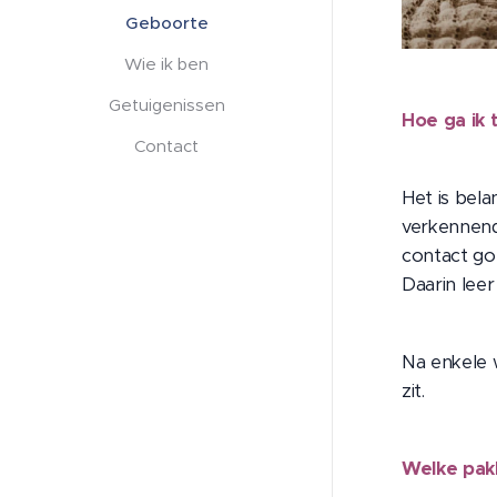
Geboorte
Wie ik ben
Getuigenissen
Hoe ga ik 
Contact
Het is bela
verkennend 
contact goe
Daarin lee
Na enkele w
zit.
Welke pakk