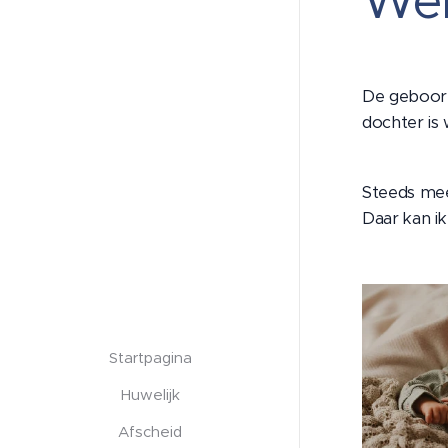
Wel
De geboorte
dochter is 
Steeds mee
Daar kan i
Startpagina
Huwelijk
Afscheid