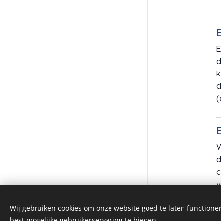
E
d
k
d
(
W
d
c
v
©2023 Herlinde Dely
Wij gebruiken cookies om onze website goed te laten functioner
Mogelijk gemaakt door
Webnode
best mogelijke gebruikerservaring te bieden.