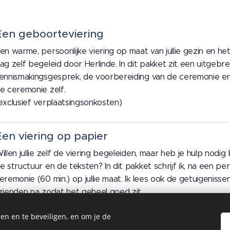
Een geboorteviering
en warme, persoonlijke viering op maat van jullie gezin en he
ag zelf begeleid door Herlinde. In dit pakket zit een uitgebre
ennismakingsgesprek, de voorbereiding van de ceremonie en
e ceremonie zelf.
exclusief verplaatsingsonkosten)
Een viering op papier
illen jullie zelf de viering begeleiden, maar heb je hulp nodig 
e structuur en de teksten? In dit pakket schrijf ik, na een pe
eremonie (60 min.) op jullie maat. Ik lees ook de getuigenissen
rienden na zodat het geheel goed zit.
en en te beveiligen, en om je de