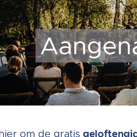
Aangen
 hier om de gratis
geloftengi