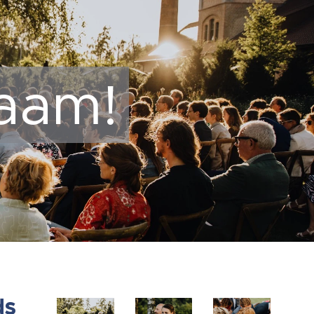
aam!
ds