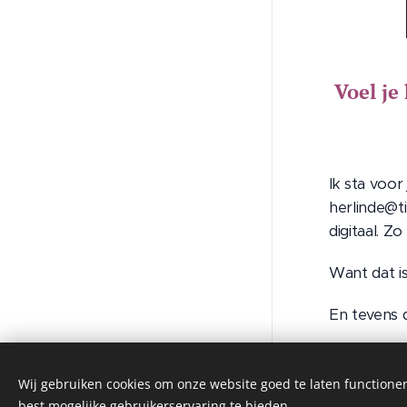
Voel je
Ik sta voor
herlinde@ti
digitaal. Z
Want dat i
En tevens d
©2023 Herlinde Dely
Wij gebruiken cookies om onze website goed te laten functioner
Mogelijk gemaakt door
Webnode
best mogelijke gebruikerservaring te bieden.