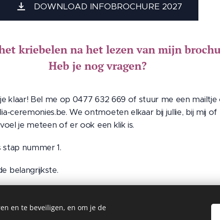
DOWNLOAD INFOBROCHURE 2027
 het kriebelen na het lezen van mijn broch
Heb je nog vragen?
 je klaar! Bel me op 0477 632 669 of stuur me een mailtje
lia-ceremonies.be. We ontmoeten elkaar bij jullie, bij mij of
o voel je meteen of er ook een klik is.
s stap nummer 1.
e belangrijkste.
en en te beveiligen, en om je de