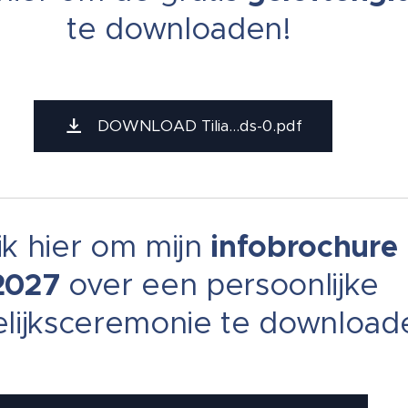
te downloaden!
DOWNLOAD Tilia...ds-0.pdf
ik hier om mijn
infobrochure
2027
over een persoonlijke
lijksceremonie te download